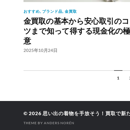
おすすめ
,
ブランド品
,
金買取
金買取の基本から安心取引のコ
ツまで知って得する現金化の
意
2025年10月24日
1
© 2026
思い出の着物を手放そう！買取で新
THEME BY
ANDERS NORÉN