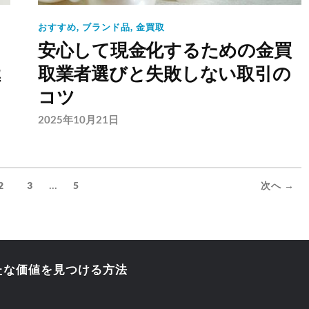
おすすめ
,
ブランド品
,
金買取
安心して現金化するための金買
極
取業者選びと失敗しない取引の
コツ
2025年10月21日
...
2
3
5
次へ →
たな価値を見つける方法