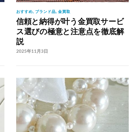
おすすめ
,
ブランド品
,
金買取
信頼と納得が叶う金買取サービ
ス選びの極意と注意点を徹底解
説
2025年11月3日