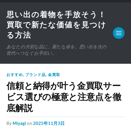
思い出の着物を手放そう！
買取で新たな価値を見つけ
る方法
あなたの大切な品に、新たな命を。思い出を次の
世代へつなぐお手伝い。
おすすめ
,
ブランド品
,
金買取
信頼と納得が叶う金買取サー
ビス選びの極意と注意点を徹
底解説
by
Miyagi
on
2025年11月3日