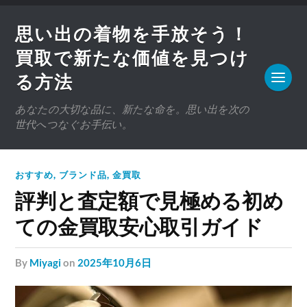
思い出の着物を手放そう！
買取で新たな価値を見つけ
る方法
あなたの大切な品に、新たな命を。思い出を次の
世代へつなぐお手伝い。
おすすめ
,
ブランド品
,
金買取
評判と査定額で見極める初め
ての金買取安心取引ガイド
by
Miyagi
on
2025年10月6日