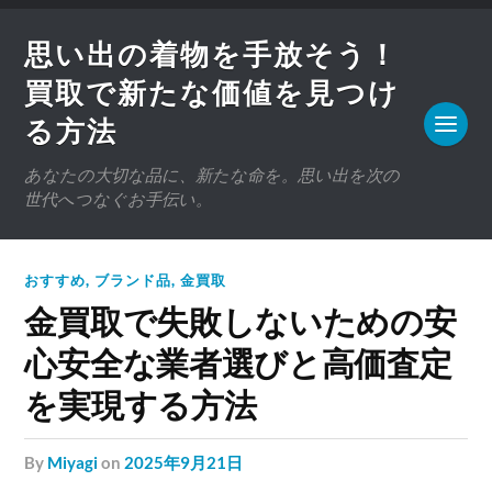
思い出の着物を手放そう！
買取で新たな価値を見つけ
る方法
あなたの大切な品に、新たな命を。思い出を次の
世代へつなぐお手伝い。
おすすめ
,
ブランド品
,
金買取
金買取で失敗しないための安
心安全な業者選びと高価査定
を実現する方法
by
Miyagi
on
2025年9月21日