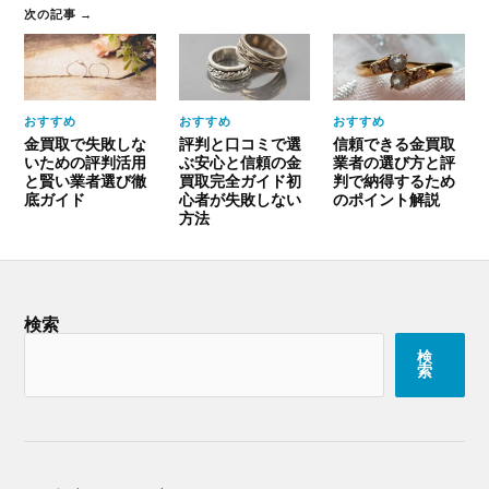
次の記事 →
おすすめ
おすすめ
おすすめ
金買取で失敗しな
評判と口コミで選
信頼できる金買取
いための評判活用
ぶ安心と信頼の金
業者の選び方と評
と賢い業者選び徹
買取完全ガイド初
判で納得するため
底ガイド
心者が失敗しない
のポイント解説
方法
検索
検
索