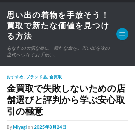
思い出の着物を手放そう！
買取で新たな価値を見つけ
る方法
あなたの大切な品に、新たな命を。思い出を次の
世代へつなぐお手伝い。
おすすめ
,
ブランド品
,
金買取
金買取で失敗しないための店
舗選びと評判から学ぶ安心取
引の極意
by
Miyagi
on
2025年8月24日